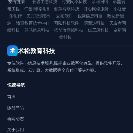
友情链接:
长城工信科技
付安网络科技
帝网网络
彦鑫弱
电工程
伟创网络科技
灏萍网络科技
开心网络服务
小旭音
乐制作
天方夜谈软件
湖布软件
锐势信息科技
政达新能
源
诸暨教育技术中心
可阳科技软件
德盟达科技
天启者网
络科技
尊鸿信息科技
槟郁汝网络科技
优玉凤科技
空新网
络科技
术松教育科技
术
专注软件与信息技术服务,赋能企业数字化转型。提供软件开发、
系统集成、云计算、大数据等全方位IT解决方案。
快速导航
首页
服务产品
新闻动态
关于我们